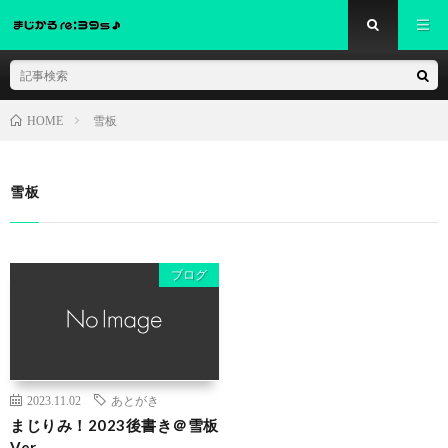
雪板
HOME
雪板
ブログ
2023.11.02
あとがき
まじりみ！2023後書き＠雪板
Ver.