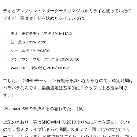
テオとアンノウン・マザーグースはマジカルミライと被っていたの
ですが，実はセトリを決めたタイミングは…
テオ，東京テディベア ＠ 2018/11/12
紅一葉 ＠ 2019/01/20
シャルル ＠ 2019/03/03
アンノウン・マザーグース ＠ 2019/03/10
WAVEFILE，愛の詩 @ 2019/08/19※
でした。（MMDモーション有無等を調べながらなので，確定時期は
バラバラなんです。楽曲選定は基本的にスタッフによる投票制で
す。）
※LamazeP枠の曲決めるの忘れてた…（笑）
上記のとおり，実はSNOWMIKU2019より先にテオを選曲していた
ので，雪ミクライブ始まった瞬間…スタッフ一同，北の大地でフリ
ーズしました（笑） 公式で聴けてうれしい反面やられた気持ちでい