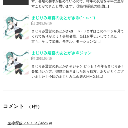
す。会場の勝手が掴めているので、昨年の反省を今年に生か
すことができたと思います。 ①指揮系統の整理[…]
まじりみ運営のあとがき@(´・ω・`)
2019.09.16
まじりみ運営のあとがき@(´・ω・`) まずはこのページを見て
くれてありがとう！参加者様、当日お手伝いしてくれた
方々、そして楽曲、モデル、モーションな[…]
まじりみ運営のあとがき＠ジャン
2019.09.16
まじりみ運営のあとがき＠ジャン どうも！今年もまじりみ！
参加頂いた方、御協力頂きました皆々様方、ありがとうござ
いました！今回のまじりみは余興のMMD上[…]
コメント
（1件）
生存報告２０１９ | ahox.jp