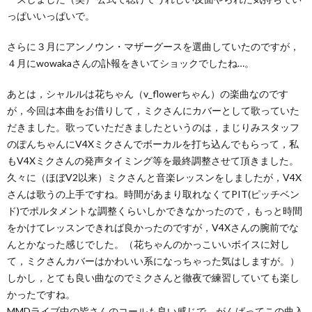
っぱいいっぱいで。
さらに３月にアンノウン・マザーグースを選曲していたのですが，
４月にwowakaさんの訃報をきいてショックでしたね…。
あとは，シャルルは花ちゃん（v_flowerちゃん）の楽曲なのです
が，今回は本曲をお借りして，ミクさんにカバーとして歌っていた
だきました。歌っていただきましたというのは，まじりみスタッフ
のぽんちゃんにV4Xミクさんでボーカルを打ち込んでもらって，私
もV4Xミクさんの発声タイミング等を最終調整させて頂きました。
久々に（ほぼV2以来）ミクさんと音楽レッスンをしましたが，V4X
さんは歌うの上手ですね。時間があまり取れなくてPIT(ピッチベン
ド)でポルタメントな調整くらいしかできなかったので，もっと時間
をかけてレッスンできれば良かったのですが，V4Xさんの腕前でな
んとかなった感じでした。（花ちゃんのかっこいいボイスに対し
て，ミクさんカバーはかわいい系になっちゃった気はしますが。）
しかし，とても良い曲なのでミクさんと徹夜で練習していても楽し
かったですね。
MMDライブ中の皆さんのコールも良い感じで，がんばってこの曲入