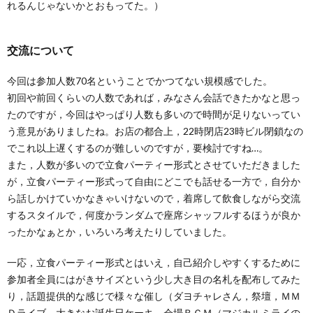
れるんじゃないかとおもってた。）
交流について
今回は参加人数70名ということでかつてない規模感でした。
初回や前回くらいの人数であれば，みなさん会話できたかなと思っ
たのですが，今回はやっぱり人数も多いので時間が足りないってい
う意見がありましたね。お店の都合上，22時閉店23時ビル閉鎖なの
でこれ以上遅くするのが難しいのですが，要検討ですね…。
また，人数が多いので立食パーティー形式とさせていただきました
が，立食パーティー形式って自由にどこでも話せる一方で，自分か
ら話しかけていかなきゃいけないので，着席して飲食しながら交流
するスタイルで，何度かランダムで座席シャッフルするほうが良か
ったかなぁとか，いろいろ考えたりしていました。
一応，立食パーティー形式とはいえ，自己紹介しやすくするために
参加者全員にはがきサイズという少し大き目の名札を配布してみた
り，話題提供的な感じで様々な催し（ダヨチャレさん，祭壇，ＭＭ
Ｄライブ，大きなお誕生日ケーキ，会場ＢＧＭ（マジカルミライの