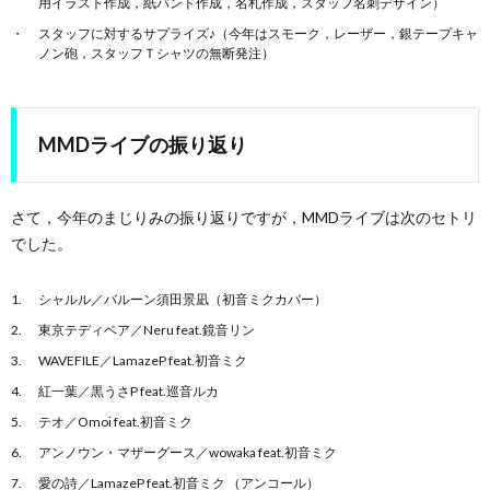
用イラスト作成，紙バンド作成，名札作成，スタッフ名刺デザイン）
スタッフに対するサプライズ♪（今年はスモーク，レーザー，銀テープキャ
ノン砲，スタッフＴシャツの無断発注）
MMDライブの振り返り
さて，今年のまじりみの振り返りですが，MMDライブは次のセトリ
でした。
シャルル／バルーン須田景凪（初音ミクカバー）
東京テディベア／Neru feat.鏡音リン
WAVEFILE／LamazeP feat.初音ミク
紅一葉／黒うさP feat.巡音ルカ
テオ／Omoi feat.初音ミク
アンノウン・マザーグース／wowaka feat.初音ミク
愛の詩／LamazeP feat.初音ミク （アンコール）