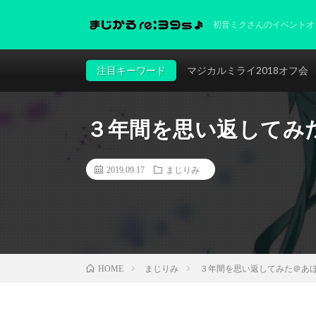
初音ミクさんのイベントオ
注目キーワード
マジカルミライ2018オフ会
３年間を思い返してみ
2019.09.17
まじりみ
まじりみ
３年間を思い返してみた＠あ
HOME