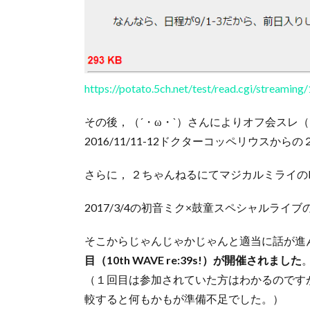
https://potato.5ch.net/test/read.cgi/streami
その後，（´・ω・`）さんによりオフ会スレ
2016/11/11-12ドクターコッペリウスか
さらに， ２ちゃんねるにてマジカルミライのB
2017/3/4の初音ミク×鼓童スペシャルラ
そこからじゃんじゃかじゃんと適当に話が進
目（10th WAVE re:39s!）が開催されました
（１回目は参加されていた方はわかるのです
較すると何もかもが準備不足でした。）