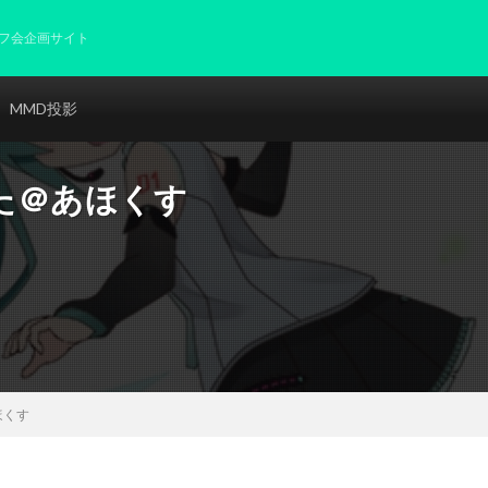
フ会企画サイト
MMD投影
た＠あほくす
ほくす