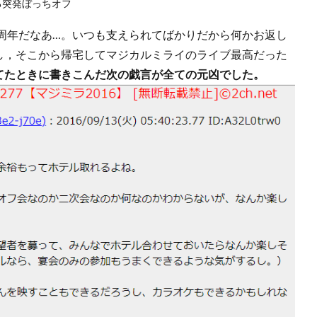
ねる突発ぼっちオフ
周年だなあ…。いつも支えられてばかりだから何かお返し
し，そこから帰宅してマジカルミライのライブ最高だった
てたときに書きこんだ次の戯言が全ての元凶でした。