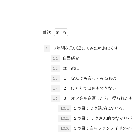
目次
３年間を思い返してみた＠あほくす
1.
自己紹介
1.1.
はじめに
1.2.
１．なんでも言ってみるもの
1.3.
２．ひとりでは何もできない
1.4.
３．オフ会を企画したら，得られた
1.5.
１つ目：ミク活がはかどる。
1.5.1.
２つ目： ミクさん的つながり
1.5.2.
３つ目：自らファンメイドのイ
1.5.3.