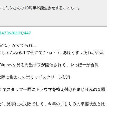
ng/1473638101/447
（※１）が立てられ…
らの２ちゃんねるオフ会にて(´・ω・`)，あほくす，あれが合流
lu-rayを見る円盤オフが開催されて，やっほーが合流
イブの際に集まってポリッドスクリーン試作
んで
スタッフ一同にトラウマを植え付けたまじりみの１回
。
が，見事に大失敗でして，今年のまじりみの準備状況と比