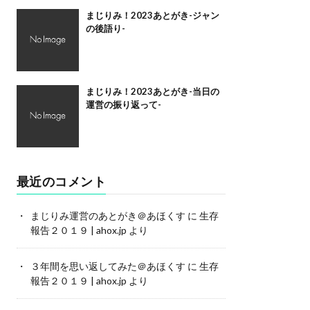
まじりみ！2023あとがき-ジャン
の後語り-
まじりみ！2023あとがき-当日の
運営の振り返って-
最近のコメント
まじりみ運営のあとがき＠あほくす
に
生存
報告２０１９ | ahox.jp
より
３年間を思い返してみた＠あほくす
に
生存
報告２０１９ | ahox.jp
より