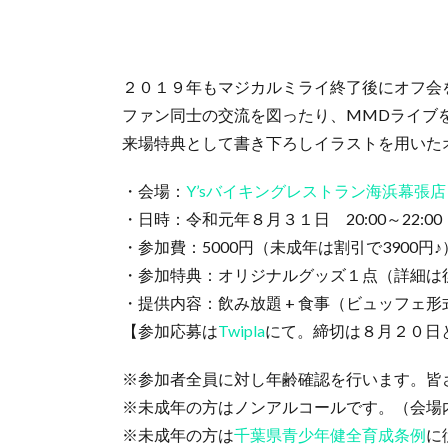
２０１９年もマジカルミライ終了後にオフ会
ファン同士の交流を図ったり、MMDライブ
来場特典として書き下ろしイラストを用いた
・会場：
Y’sバイキングレストラン海浜幕張店
・日時：令和元年８月３１日 20:00～22:00
・参加費：5000円（未成年は割引で3900円♪
・参加特典：オリジナルグッズ１点（詳細は
・提供内容：飲み放題 + 食事（ビュッフェ形
【参加応募は
Twipla
にて。締切は８月２０日
※参加者全員に対し年齢確認を行います。皆
※未成年の方はノンアルコールです。（会場
※未成年の方は
千葉県青少年健全育成条例
に