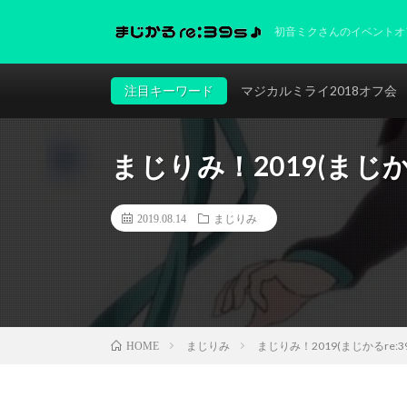
初音ミクさんのイベントオ
注目キーワード
マジカルミライ2018オフ会
まじりみ！2019(まじかる
2019.08.14
まじりみ
まじりみ
まじりみ！2019(まじかるre:3
HOME