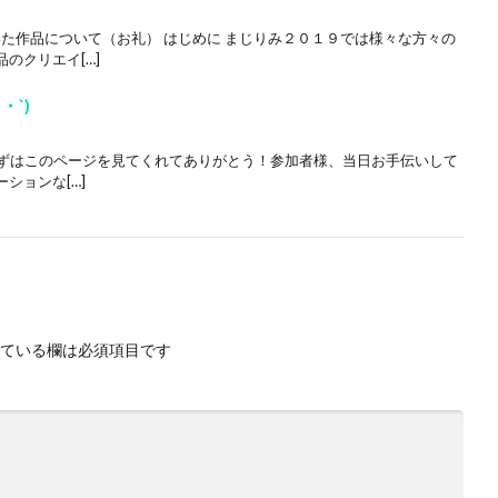
いた作品について（お礼） はじめに まじりみ２０１９では様々な方々の
のクリエイ[…]
・`)
) まずはこのページを見てくれてありがとう！参加者様、当日お手伝いして
ションな[…]
ている欄は必須項目です