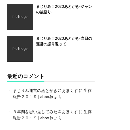
まじりみ！2023あとがき-ジャン
の後語り-
まじりみ！2023あとがき-当日の
運営の振り返って-
最近のコメント
まじりみ運営のあとがき＠あほくす
に
生存
報告２０１９ | ahox.jp
より
３年間を思い返してみた＠あほくす
に
生存
報告２０１９ | ahox.jp
より