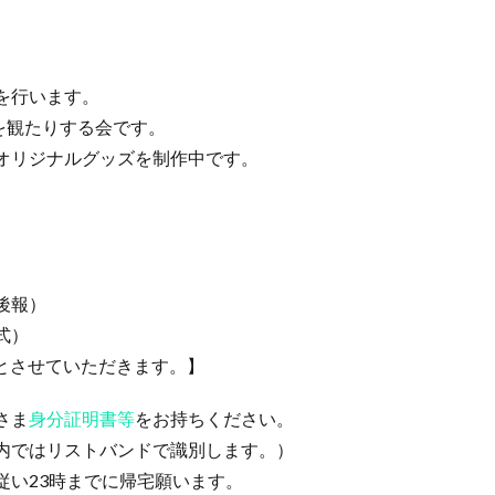
を行います。
を観たりする会です。
オリジナルグッズを制作中です。
）
後報）
式）
とさせていただきます。】
さま
身分証明書等
をお持ちください。
内ではリストバンドで識別します。）
従い23時までに帰宅願います。